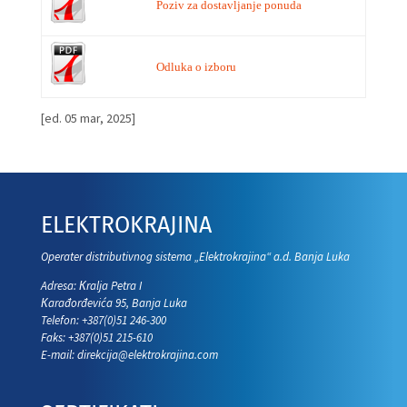
Poziv za dostavljanje ponuda
Odluka o izboru
[ed. 05 mar, 2025]
ELEKTROKRAJINA
Operater distributivnog sistema „Elektrokrajina“ a.d. Banja Luka
Adresa: Кralja Petra I
Кarađorđevića 95, Banja Luka
Telefon: +387(0)51 246-300
Faks: +387(0)51 215-610
E-mail:
direkcija@elektrokrajina.com