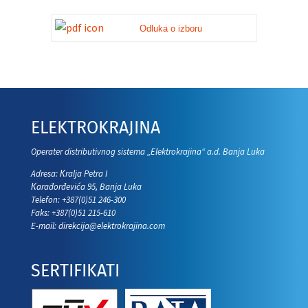
Odluka o izboru
ELEKTROKRAJINA
Operater distributivnog sistema „Elektrokrajina“ a.d. Banja Luka
Adresa: Кralja Petra I
Кarađorđevića 95, Banja Luka
Telefon: +387(0)51 246-300
Faks: +387(0)51 215-610
E-mail:
direkcija@elektrokrajina.com
SERTIFIKATI