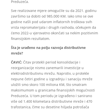
Preduzeća.
Sve realizovane mjere omogućile su da 2021. godinu
završimo sa dobiti od 985.000 KM. Iako smo se ove
godine našli pod udarom inflatornih troškova svih
vrsta repromaterijala i drugih rashoda, očekujem da
ćemo 2022-u vjerovatno okončati sa nekim pozitivnim
finansijskim rezultatom.
Šta je urađeno na polju razvoja distributivne
mreže?
ČAVIĆ:
Čitav protekli period konsolidacije i
reorganizacije nismo zanemarili investicije u
elektrodistributivnu mrežu. Naprotiv, u protekle
nepune četiri godine u izgradnju i sanaciju mreže
uložili smo skoro 100 miliona KM, što smatram
maksimumom u granicama finansijskih mogućnosti
Preduzeća. U tom periodu je izgrađeno i sanirano
više od 1.400 kilometara distributivne mreže i 470
trafostanica, čime su desetine hiljada potrošača