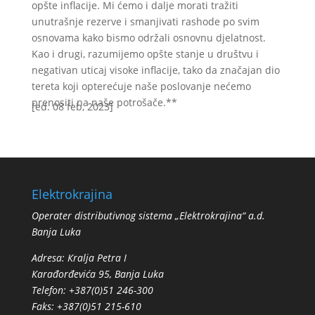
opšte inflacije. Mi ćemo i dalje morati tražiti
unutrašnje rezerve i smanjivati rashode po svim
osnovama kako bismo održali osnovnu djelatnost.
Kao i drugi, razumijemo opšte stanje u društvu i
negativan uticaj visoke inflacije, tako da značajan dio
tereta koji opterećuje naše poslovanje nećemo
prenositi na naše potrošače.**
[ed. 08 feb, 2023]
Elektrokrajina
Operater distributivnog sistema „Elektrokrajina“ a.d.
Banja Luka
Adresa: Кralja Petra I
Кarađorđevića 95, Banja Luka
Telefon: +387(0)51 246-300
Faks: +387(0)51 215-610