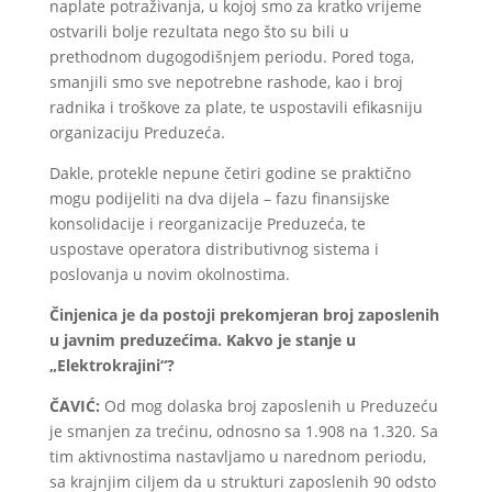
naplate potraživanja, u kojoj smo za kratko vrijeme
ostvarili bolje rezultata nego što su bili u
prethodnom dugogodišnjem periodu. Pored toga,
smanjili smo sve nepotrebne rashode, kao i broj
radnika i troškove za plate, te uspostavili efikasniju
organizaciju Preduzeća.
Dakle, protekle nepune četiri godine se praktično
mogu podijeliti na dva dijela – fazu finansijske
konsolidacije i reorganizacije Preduzeća, te
uspostave operatora distributivnog sistema i
poslovanja u novim okolnostima.
Činjenica je da postoji prekomjer
a
n broj zaposlenih
u javnim preduzećima. Kakvo je stanje u
„Elektrokrajini“?
ČAVIĆ:
Od mog dolaska broj zaposlenih u Preduzeću
je smanjen za trećinu, odnosno sa 1.908 na 1.320. Sa
tim aktivnostima nastavljamo u narednom periodu,
sa krajnjim ciljem da u strukturi zaposlenih 90 odsto