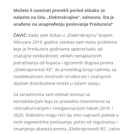
Možete li sumirati protekli period o
t
kako se
nalazite na čelu „Elektrokrajine“, odnosno
,
šta je
urađeno na unapređenju poslovanja
P
reduzeća?
ČAVIĆ:
Kada sam došao u „Elektrokrajinu“ krajem
februara 2019. godine zatekao sam masu problema
koje je Preduzeće godinama opterećivalo, od
značajne nelikvidnosti, velikih nenaplaćenih
potraživanja od kupaca i ogromnih dugova prema
„Elektroprivredi RS“, do prevelikog broja radnika, sa
neadekvatnom stručnom strukturom i značajnim
dijelom distributivne mreže u lošem stanju.
Sa saradnicima sam odmah krenuo sa
konsolidacijom koja se provodila istovremeno sa
restrukturiranjem i reorganizacijom tokom 2019. i
2020. Slobodno mogu reći da smo napravili pomak u
svim segmentima poslovanja, počev od regulisanja i
smanjenja obaveza prema „Elektroprivredi RS“, zatim