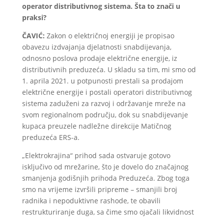
operator distributivnog sistema. Šta to znači u
praksi?
ČAVIĆ:
Zakon o električnoj energiji je propisao
obavezu izdvajanja djelatnosti snabdijevanja,
odnosno poslova prodaje električne energije, iz
distributivnih preduzeća. U skladu sa tim, mi smo od
1. aprila 2021. u potpunosti prestali sa prodajom
električne energije i postali operatori distributivnog
sistema zaduženi za razvoj i održavanje mreže na
svom regionalnom području, dok su snabdijevanje
kupaca preuzele nadležne direkcije Matičnog
preduzeća ERS-a.
„Elektrokrajina“ prihod sada ostvaruje gotovo
isključivo od mrežarine, što je dovelo do značajnog
smanjenja godišnjih prihoda Preduzeća. Zbog toga
smo na vrijeme izvršili pripreme – smanjili broj
radnika i nepoduktivne rashode, te obavili
restrukturiranje duga, sa čime smo ojačali likvidnost