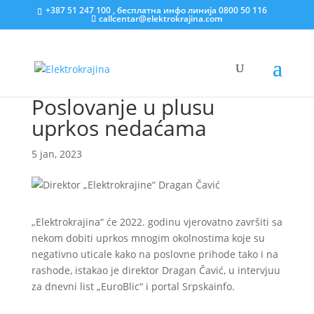
+387 51 247 100 , бесплатна инфо линија 0800 50 116
callcentar@elektrokrajina.com
Poslovanje u plusu
uprkos nedaćama
5 jan, 2023
„Elektrokrajina“ će 2022. godinu vjerovatno završiti sa
nekom dobiti uprkos mnogim okolnostima koje su
negativno uticale kako na poslovne prihode tako i na
rashode, istakao je direktor Dragan Čavić, u intervjuu
za dnevni list „EuroBlic“ i portal Srpskainfo.