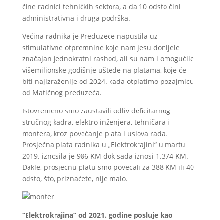
čine radnici tehničkih sektora, a da 10 odsto čini
administrativna i druga podrška.
Većina radnika je Preduzeće napustila uz
stimulativne otpremnine koje nam jesu donijele
značajan jednokratni rashod, ali su nam i omogućile
višemilionske godišnje uštede na platama, koje će
biti najizraženije od 2024. kada otplatimo pozajmicu
od Matičnog preduzeća.
Istovremeno smo zaustavili odliv deficitarnog
stručnog kadra, elektro inženjera, tehničara i
montera, kroz povećanje plata i uslova rada.
Prosječna plata radnika u „Elektrokrajini“ u martu
2019. iznosila je 986 KM dok sada iznosi 1.374 KM.
Dakle, prosječnu platu smo povećali za 388 KM ili 40
odsto, što, priznaćete, nije malo.
“Elektrokrajina” od 2021. godine posluje kao