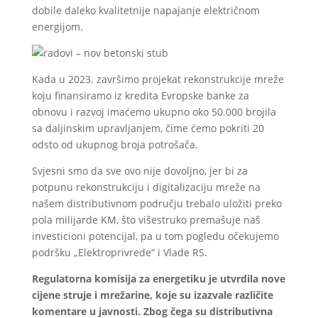
dobile daleko kvalitetnije napajanje električnom
energijom.
Kada u 2023. završimo projekat rekonstrukcije mreže
koju finansiramo iz kredita Evropske banke za
obnovu i razvoj imaćemo ukupno oko 50.000 brojila
sa daljinskim upravljanjem, čime ćemo pokriti 20
odsto od ukupnog broja potrošača.
Svjesni smo da sve ovo nije dovoljno, jer bi za
potpunu rekonstrukciju i digitalizaciju mreže na
našem distributivnom području trebalo uložiti preko
pola milijarde KM, što višestruko premašuje naš
investicioni potencijal, pa u tom pogledu očekujemo
podršku „Elektroprivrede“ i Vlade RS.
Regulatorna komisija za energetiku je utvrdila nove
cijene struje i mrežarine
,
koje su izazvale različite
komentare u javnosti. Zbog čega su distributivna