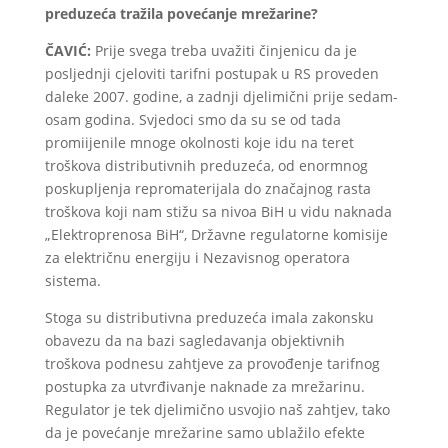
preduzeća tražila povećanje mrežarine?
ČAVIĆ:
Prije svega treba uvažiti činjenicu da je
posljednji cjeloviti tarifni postupak u RS proveden
daleke 2007. godine, a zadnji djelimični prije sedam-
osam godina. Svjedoci smo da su se od tada
promiijenile mnoge okolnosti koje idu na teret
troškova distributivnih preduzeća, od enormnog
poskupljenja repromaterijala do značajnog rasta
troškova koji nam stižu sa nivoa BiH u vidu naknada
„Elektroprenosa BiH“, Državne regulatorne komisije
za električnu energiju i Nezavisnog operatora
sistema.
Stoga su distributivna preduzeća imala zakonsku
obavezu da na bazi sagledavanja objektivnih
troškova podnesu zahtjeve za provođenje tarifnog
postupka za utvrđivanje naknade za mrežarinu.
Regulator je tek djelimično usvojio naš zahtjev, tako
da je povećanje mrežarine samo ublažilo efekte