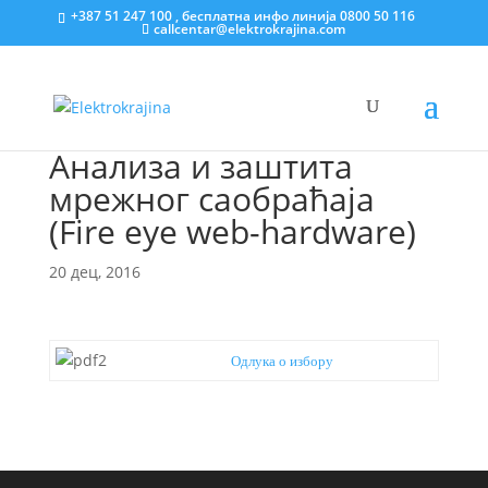
+387 51 247 100 , бесплатна инфо линија 0800 50 116
callcentar@elektrokrajina.com
Анализа и заштита
мрежног саобраћаја
(Fire eye web-hardware)
20 дец, 2016
Одлука о избору