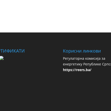
РТИФИКАТИ
Корисни линкови
Регулаторна комисија за
енергетику Републике Српс
https://reers.ba/