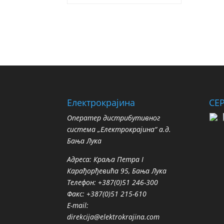
Електрокрајина
СЕ
Oператер дистрибутивног
система „Електрокрајина“ а.д.
Бања Лука
Адреса: Краља Петра I
Карађорђевића 95, Бања Лука
Телефон: +387(0)51 246-300
Факс: +387(0)51 215-610
E-mail:
direkcija@elektrokrajina.com