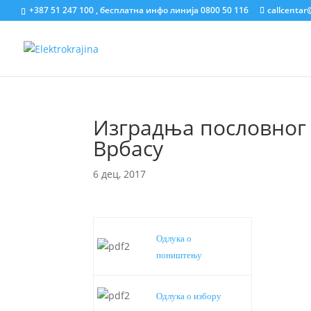
+387 51 247 100 , бесплатна инфо линија 0800 50 116
callcentar
Изградња пословног 
Врбасу
6 дец, 2017
Одлука о
поништењу
Одлука о избору