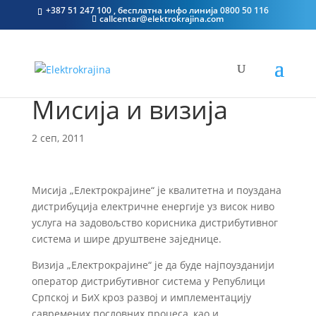
+387 51 247 100 , бесплатна инфо линија 0800 50 116
callcentar@elektrokrajina.com
Мисија и визија
2 сеп, 2011
Мисија „Електрокрајине“ је квалитетна и поуздана
дистрибуција електричне енергије уз висок ниво
услуга на задовољство корисника дистрибутивног
система и шире друштвене заједнице.
Визија „Електрокрајине“ је да буде најпоузданији
оператор дистрибутивног система у Републици
Српској и БиХ кроз развој и имплементацију
савремених пословних процеса, као и