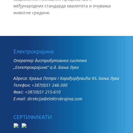
међународних стандарда квалитета и очувања
животне средине.
Електрокрајина
Oператер дистрибутивног система
„Електрокрајина“ а.д. Бања Лука
Адреса: Краља Петра I Карађорђевића 95, Бања Лука
Телефон: +387(0)51 246-300
Факс: +387(0)51 215-610
E-mail:
direkcija@elektrokrajina.com
СЕРТИФИКАТИ