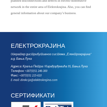
planned disconnections and defects in electric-distributive
network in the entire area of Elektrokrajina. Also, you can find
general information about our company’s business.
ЕЛЕКТРОКРАЈИНА
Oператер дистрибутивног система „Електрокрајина“
а.д. Бања Лука
Адреса: Краља Петра I Карађорђевића 95, Бања Лука
Телефон: +387(0)51 246-300
Факс: +387(0)51 215-610
E-mail:
direkcija@elektrokrajina.com
СЕРТИФИКАТИ